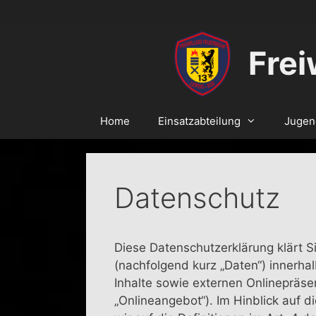
Zum
Inhalt
springen
Frei
Home
Einsatzabteilung
Jugen
Datenschutz
Diese Datenschutzerklärung klärt 
(nachfolgend kurz „Daten“) innerh
Inhalte sowie externen Onlinepräse
„Onlineangebot“). Im Hinblick auf d