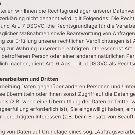
n
ilen wir Ihnen die Rechtsgrundlagen unserer Datenvera
erklärung nicht genannt wird, gilt Folgendes: Die Recht
. a und Art. 7 DSGVO, die Rechtsgrundlage für die Verarbe
aglicher Maßnahmen sowie Beantwortung von Anfragen ist
 zur Erfüllung unserer rechtlichen Verpflichtungen ist A
g zur Wahrung unserer berechtigten Interessen ist Art. 6
 betroffenen Person oder einer anderen natürlichen Per
ch machen, dient Art. 6 Abs. 1 lit. d DSGVO als Rechts
rarbeitern und Dritten
arbeitung Daten gegenüber anderen Personen und Unte
ese übermitteln oder ihnen sonst Zugriff auf die Daten g
nis (z.B. wenn eine Übermittlung der Daten an Dritte, w
gserfüllung erforderlich ist), Sie eingewilligt haben, ein
 berechtigten Interessen (z.B. beim Einsatz von Beauft
tung von Daten auf Grundlage eines sog. „Auftragsverarb