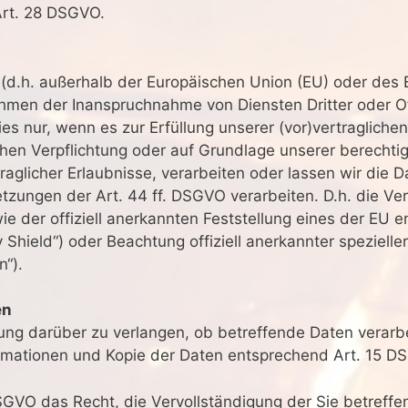
Art. 28 DSGVO.
d (d.h. außerhalb der Europäischen Union (EU) oder des
ahmen der Inanspruchnahme von Diensten Dritter oder O
ies nur, wenn es zur Erfüllung unserer (vor)vertraglichen
ichen Verpflichtung oder auf Grundlage unserer berechti
traglicher Erlaubnisse, verarbeiten oder lassen wir die D
zungen der Art. 44 ff. DSGVO verarbeiten. D.h. die Vera
ie der offiziell anerkannten Feststellung eines der EU
 Shield“) oder Beachtung offiziell anerkannter spezieller
“).
en
gung darüber zu verlangen, ob betreffende Daten verarb
ormationen und Kopie der Daten entsprechend Art. 15 D
GVO das Recht, die Vervollständigung der Sie betreffe